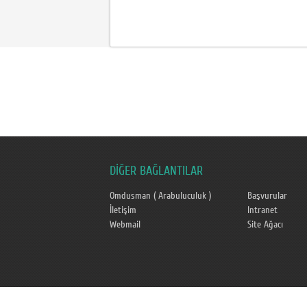
DİĞER BAĞLANTILAR
Omdusman ( Arabuluculuk )
Başvurular
İletişim
Intranet
Webmail
Site Ağacı