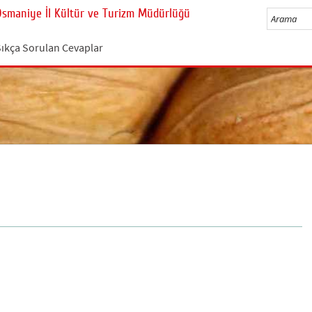
Osmaniye İl Kültür ve Turizm Müdürlüğü
Sıkça Sorulan Cevaplar