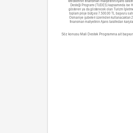
kredilerinin finansman maliyetinin Ajans tara
Desteği Programı (TUDES) kapsamında ise Ha
gösteren ya da gösterecek olan Turizm İşletm
toplam proje bütçesi 7.500.00 TL başvuru sah
Osmaniye şubeleri üzerinden kullanacakları 25
finansman maliyetinin Ajans tarafından karşılan
Söz konusu Mali Destek Programına ait başvuru