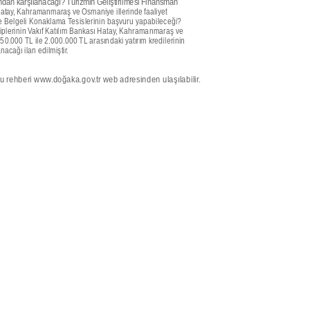
fından karşılanacağı? Turizmin Geliştirilmesi Finansman
tay, Kahramanmaraş ve Osmaniye illerinde faaliyet
e Belgeli Konaklama Tesislerinin başvuru yapabileceği?
iplerinin Vakıf Katılım Bankası Hatay, Kahramanmaraş ve
0.000 TL ile 2.000.000 TL arasındaki yatırım kredilerinin
acağı ilan edilmiştir.
 rehberi www.doğaka.gov.tr web adresinden ulaşılabilir.