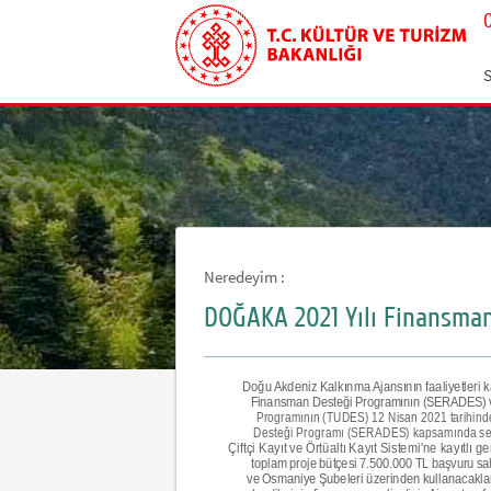
Neredeyim :
DOĞAKA 2021 Yılı Finansman
Doğu Akdeniz Kalkınma Ajansının faaliyetleri k
Finansman Desteği Programının (SERADES) ve 
Programının (TUDES) 12 Nisan 2021 tarihinde i
Desteği Programı (SERADES) kapsamında serac
Çiftçi Kayıt ve Örtüaltı Kayıt Sistemi'ne kayıtlı 
toplam proje bütçesi 7.500.000 TL başvuru sa
ve Osmaniye Şubeleri üzerinden kullanacakları