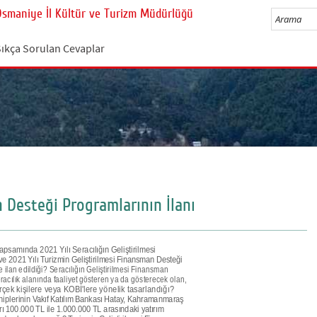
Osmaniye İl Kültür ve Turizm Müdürlüğü
Sıkça Sorulan Cevaplar
 Desteği Programlarının İlanı
apsamında 2021 Yılı Seracılığın Geliştirilmesi
2021 Yılı Turizmin Geliştirilmesi Finansman Desteği
lan edildiği? Seracılığın Geliştirilmesi Finansman
ılık alanında faaliyet gösteren ya da gösterecek olan,
gerçek kişilere veya KOBİ'lere yönelik tasarlandığı?
hiplerinin Vakıf Katılım Bankası Hatay, Kahramanmaraş
 100.000 TL ile 1.000.000 TL arasındaki yatırım