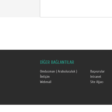
DİĞER BAĞLANTILAR
Omdusman ( Arabuluculuk )
Başvurular
İletişim
Intranet
Webmail
Site Ağacı